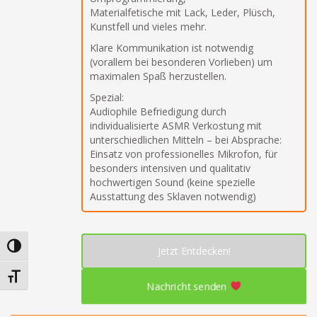
Materialfetische mit Lack, Leder, Plüsch,
Kunstfell und vieles mehr.
Klare Kommunikation ist notwendig
(vorallem bei besonderen Vorlieben) um
maximalen Spaß herzustellen.
Spezial:
Audiophile Befriedigung durch
individualisierte ASMR Verkostung mit
unterschiedlichen Mitteln – bei Absprache:
Einsatz von professionelles Mikrofon, für
besonders intensiven und qualitativ
hochwertigen Sound (keine spezielle
Ausstattung des Sklaven notwendig)
Umschalten auf hohe Kontraste
Jetzt Entdecken!
Schrift vergrößern
Nachricht senden