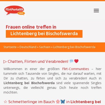
Skip
to
Toggl
main
navig
content
Frauen online treffen in
Lichtenberg bei Bischofswerda
Startseite
»
Deutschland
»
Sachsen
»
Lichtenberg bei Bischofswerda
▷ Chatten, Flirten und Verabreden!
Willkommen in einer der größten
Flirt-Communities
– hier
tummeln sich Tausende von Singles, die nur darauf warten, mit
Dir zu chatten, zu flirten und sich zu verabreden! Auch in
Lichtenberg bei Bischofswerda
sind viele spannende Singles
unterwegs, die vielleicht genau Dich heute noch treffen
möchten.
☆ Schmetterlinge im Bauch
in
Lichtenberg bei